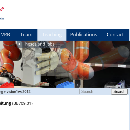
VRB
Team
Teaching
Publications
Contact
Theses and Jobs
ng
»
vision1ws2012
Search
eitung
(BB709.01)