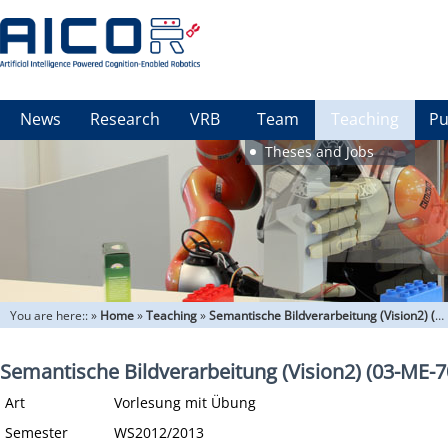
News
Research
VRB
Team
Teaching
Pu
Theses and Jobs
You are here::
»
Home
»
Teaching
»
Semantische Bildverarbeitung (Vision2) (03-ME-709.02)
Semantische Bildverarbeitung (Vision2) (03-ME-7
Art
Vorlesung mit Übung
Semester
WS2012/2013